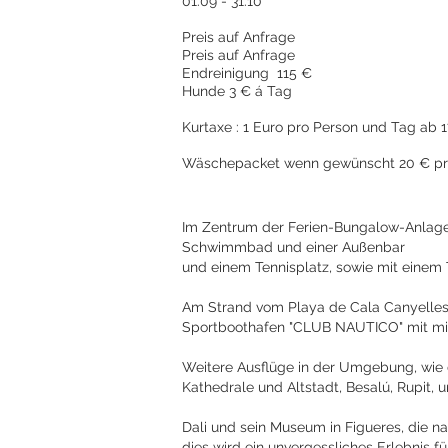
01.09 - 3
Preis auf Anfrage
Preis auf Anfrage
Endreinigung 115 €
Hunde 3 € á Tag
Kurtaxe : 1 Euro pro Person und Tag ab 
Wäschepacket wenn gewünscht 20 € pr
Im Zentrum der Ferien-Bungalow-Anlage 
Schwimmbad und einer Außenbar
und einem Tennisplatz, sowie mit einem
Am Strand vom Playa de Cala Canyelles 
Sportboothafen "CLUB NAUTICO" mit mie
Weitere Ausflüge in der Umgebung, wie d
Kathedrale und Altstadt, Besalú, Rupit, u
Dali und sein Museum in Figueres, die n
dies wird ein unvergessliches Erlebnis 