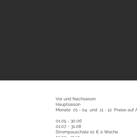
Vor und Nachsaison
Hauptsaison
Monate 01 - 04 und 11 - 12 Preise auf
01.05 - 30.06
01.07. - 31.08
Strompauschale 10 € á Woche