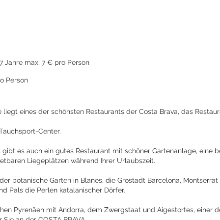
1.10
17 Jahre max. 7 € pro Person
o Person
liegt eines der schönsten Restaurants der Costa Brava, das Restau
 Tauchsport-Center.
gibt es auch ein gutes Restaurant mit schöner Gartenanlage, eine
tbaren Liegeplätzen während Ihrer Urlaubszeit.
er botanische Garten in Blanes, die Grostadt Barcelona, Montserrat
nd Pals die Perlen katalanischer Dörfer.
ahen Pyrenäen mit Andorra, dem Zwergstaat und Aigestortes, einer de
für Sie an der COSTA BRAVA.